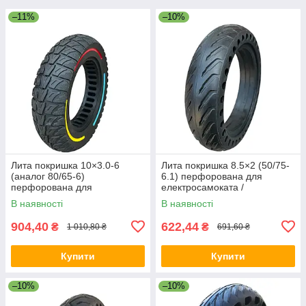
–11%
–10%
Лита покришка 10×3.0-6
Лита покришка 8.5×2 (50/75-
(аналог 80/65-6)
6.1) перфорована для
перфорована для
електросамоката /
електросамоката /
гіроскутера з диском 6.1
В наявності
В наявності
гіроскутера
дюйм
904,40
622,44
₴
₴
1 010,80 ₴
691,60 ₴
Купити
Купити
–10%
–10%