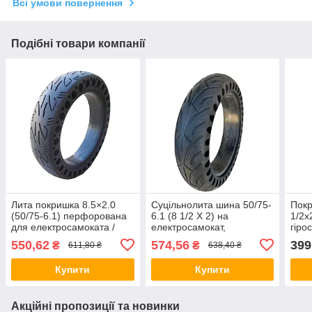
Всі умови повернення
Подібні товари компанії
Лита покришка 8.5×2.0
Суцільнолита шина 50/75-
Покр
(50/75-6.1) перфорована
6.1 (8 1/2 X 2) на
1/2х
для електросамоката /
електросамокат,
гіро
гіроскутера
АНТИПРОКОЛЬНА
550,62
574,56
399
₴
₴
611,80 ₴
638,40 ₴
Купити
Купити
Акційні пропозиції та новинки