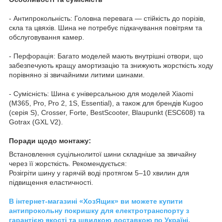
- Антипрокольність: Головна перевага — стійкість до порізів,
скла та цвяхів. Шина не потребує підкачування повітрям та
обслуговування камер.
- Перфорація: Багато моделей мають внутрішні отвори, що
забезпечують кращу амортизацію та знижують жорсткість ходу
порівняно зі звичайними литими шинами.
- Сумісність: Шина є універсальною для моделей Xiaomi
(M365, Pro, Pro 2, 1S, Essential), а також для брендів Kugoo
(серія S), Crosser, Forte, BestScooter, Blaupunkt (ESC608) та
Gotrax (GXL V2).
Поради щодо монтажу:
Встановлення суцільнолитої шини складніше за звичайну
через її жорсткість. Рекомендується:
Розігріти шину у гарячій воді протягом 5–10 хвилин для
підвищення еластичності.
В інтернет-магазині «ХозЯщик» ви можете купити
антипрокольну покришку для електротранспорту з
гарантією якості та швидкою доставкою по Україні.