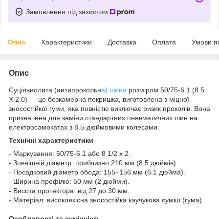
Замовлення під захистом
Опис
Характеристики
Доставка
Оплата
Умови п
Опис
Суцільнолита (антипрокольн
а) шина
розміром 50/75-6.1 (8.5
X 2.0) — це безкамерна покришка, виготовлена з міцної
зносостійкої гуми, яка повністю виключає ризик проколів. Вона
призначена для заміни стандартних пневматичних шин на
електросамокатах з 8.5-дюймовими колесами.
Технічні характеристики
- Маркування: 50/75-6.1 або 8 1/2 x 2.
- Зовнішній діаметр: приблизно 210 мм (8.5 дюймів).
- Посадковий діаметр обода: 155–156 мм (6.1 дюйма).
- Ширина профілю: 50 мм (2 дюйми).
- Висота протектора: від 27 до 30 мм.
- Матеріал: високоякісна зносостійка каучукова суміш (гума).
Особливості та сумісність