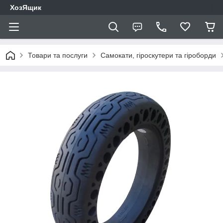
ХозЯщик
Товари та послуги
Самокати, гіроскутери та гіроборди