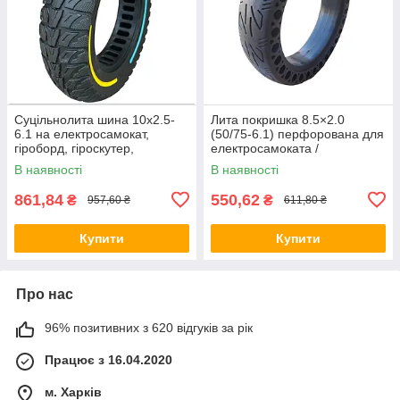
Суцільнолита шина 10х2.5-
Лита покришка 8.5×2.0
6.1 на електросамокат,
(50/75-6.1) перфорована для
гіроборд, гіроскутер,
електросамоката /
Бескамерна,
гіроскутера
В наявності
В наявності
АНТИПРОКОЛЬНА
861,84
550,62
₴
₴
957,60 ₴
611,80 ₴
Купити
Купити
Про нас
96% позитивних з 620 відгуків за рік
Працює з 16.04.2020
м. Харків