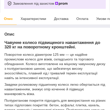
Замовлення під захистом
Опис
Характеристики
Доставка
Оплата
Умови п
Опис
Чавунне колесо підвищеного навантаження до
320 кг на поворотному кронштейні.
Поворотне колесо діаметром 125 мм — це надійне
промислове колесо для візків, складського та торгового
обладнання. Колесо виготовлене на міцному чавунному диску
з поліуретановою шиною, що забезпечує високу
зносостійкість, плавний хід і тривалий термін експлуатації
навіть за інтенсивної експлуатації.
Завдяки роликовому підшипнику колесо легко обертається під
навантаженням, знижує опір коченню й підвищує
маневровість візка.
Поліуретанове покриття підходить для використання на різних
типах підлогових покриттів: бетон, асфальт, плитка, кахель,
паркет, ковролін і промислові підлоги. Поліуретанова шина не