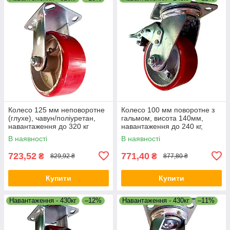
Колесо 125 мм неповоротне
Колесо 100 мм поворотне з
(глухе), чавун/поліуретан,
гальмом, висота 140мм,
навантаження до 320 кг
навантаження до 240 кг,
чавун/поліуретан
В наявності
В наявності
723,52
771,40
₴
₴
829,92 ₴
877,80 ₴
Купити
Купити
Навантаження - 430кг
–12%
Навантаження - 430кг
–11%