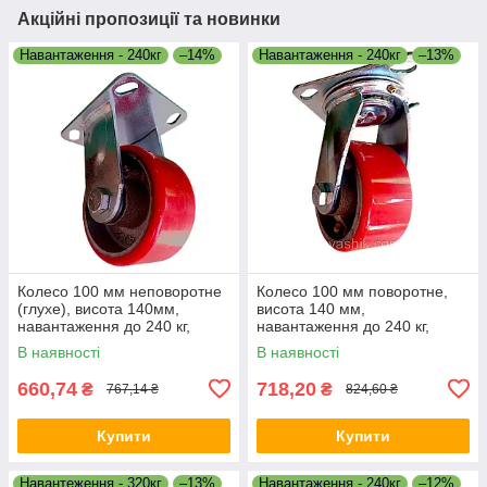
Акційні пропозиції та новинки
Навантаження - 240кг
–14%
Навантаження - 240кг
–13%
Колесо 100 мм неповоротне
Колесо 100 мм поворотне,
(глухе), висота 140мм,
висота 140 мм,
навантаження до 240 кг,
навантаження до 240 кг,
чавун/поліуретан,
чавун/поліуретан
В наявності
В наявності
660,74
718,20
₴
₴
767,14 ₴
824,60 ₴
Купити
Купити
Навантеження - 320кг
–13%
Навантаження - 240кг
–12%