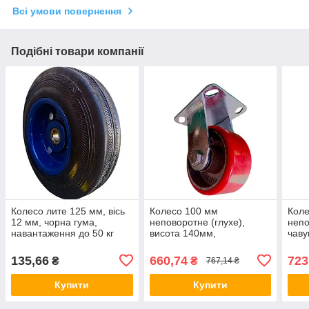
Всі умови повернення
Подібні товари компанії
Колесо литe 125 мм, вісь
Колесо 100 мм
Коле
12 мм, чорна гума,
неповоротне (глухе),
непо
навантаження до 50 кг
висота 140мм,
чаву
навантаження до 240 кг,
нава
чавун/поліуретан,
135,66
660,74
723
₴
₴
767,14 ₴
Купити
Купити