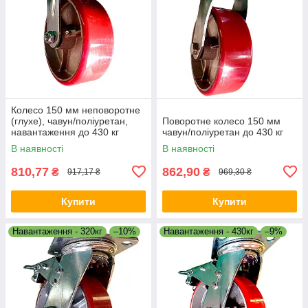
Колесо 150 мм неповоротне
(глухе), чавун/поліуретан,
Поворотне колесо 150 мм
навантаження до 430 кг
чавун/поліуретан до 430 кг
В наявності
В наявності
810,77
862,90
₴
₴
917,17 ₴
969,30 ₴
Купити
Купити
Навантаження - 320кг
–10%
Навантаження - 430кг
–9%