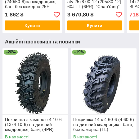
(240/50-8)на квадроцикл,
atv 25х8.00-12 (205/80-12)
14x2
багі, без камерна 25F
60J ТL (6PR), "ChaoYang"
BLA
(TL), (4PR)
ARISUN
елек
1 862
3 670,80
718
₴
₴
елек
Купити
Купити
Акційні пропозиції та новинки
–20%
–19%
Покришка з камерою 4.10-6
Покришка 14 х 4.60-6 (4.60-6)
(13х4.10-6) на дитячий
на дитячий квадроцикл, баги,
квадроцикл, баги, (4PR)
без камерна (TL)
В наявності
В наявності