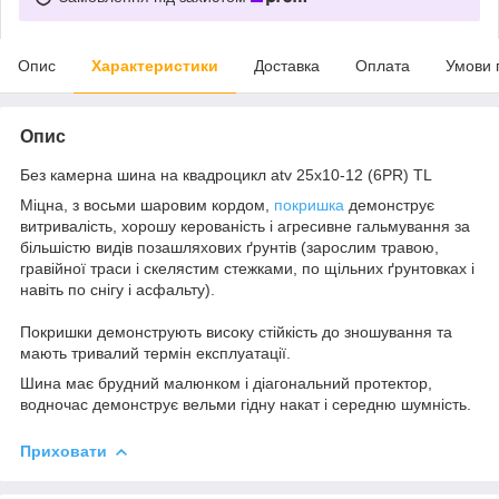
Опис
Характеристики
Доставка
Оплата
Умови 
Опис
Без камерна шина на квадроцикл atv 25х10-12 (6PR) ТL
Міцна, з восьми шаровим кордом,
покришка
демонструє
витривалість, хорошу керованість і агресивне гальмування за
більшістю видів позашляхових ґрунтів (зарослим травою,
гравійної траси і скелястим стежками, по щільних ґрунтовках і
навіть по снігу і асфальту).
Покришки демонструють високу стійкість до зношування та
мають тривалий термін експлуатації.
Шина має брудний малюнком і діагональний протектор,
водночас демонструє вельми гідну накат і середню шумність.
Приховати