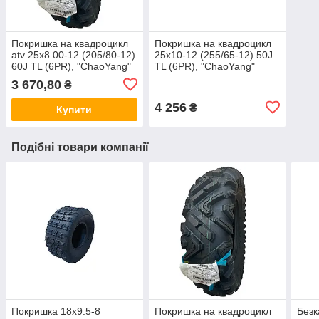
Покришка на квадроцикл
Покришка на квадроцикл
atv 25х8.00-12 (205/80-12)
25х10-12 (255/65-12) 50J
60J ТL (6PR), "ChaoYang"
ТL (6PR), "ChaoYang"
ARISUN
ARISUN
3 670,80
₴
4 256
₴
Купити
Подібні товари компанії
Покришка 18х9.5-8
Покришка на квадроцикл
Безк