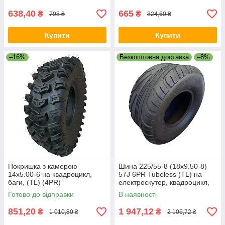
638,40
665
₴
₴
798 ₴
824,60 ₴
Купити
Купити
–16%
Безкоштовна доставка
–8%
Покришка з камерою
Шина 225/55-8 (18x9.50-8)
14х5.00-6 на квадроцикл,
57J 6PR Tubeless (TL) на
баги, (TL) (4PR)
електроскутер, квадроцикл,
багі
Готово до відправки
В наявності
851,20
1 947,12
₴
₴
1 010,80 ₴
2 106,72 ₴