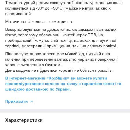
Температурний режим експлуатації пінополіуретанових коліс
коливається від -30° до +50°С і майже не втрачає своїх
властивостей.
Маточина осі колеса – симетрична.
Використовуються на двоколісних, складських і вантажних
візках, торговому обладнанні, контейнерах ТПВ, на
прибиральній і комунальній техніці, на візках для вуличної
торгівлі, як всередині приміщення, так і на свіжому повітрі.
Пінополіуретанове колесо має м'який хід, низький опір
кочення при перевезенні вантажів по нерівних поверхнях і
хороше зчеплення з ґрунтом.
Дана модель не піддається корозії і не боїться проколів.
В інтернет-магазині «ХозЯщик» ви можете купити
пінополіуретанове колесо на тачку з гарантією якості та
швидкою доставкою по Україні.
Приховати
Характеристики