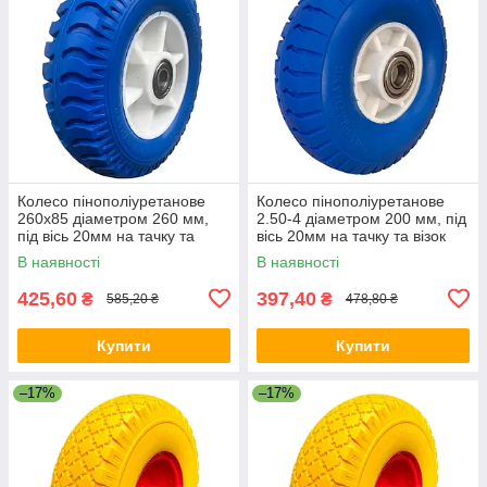
Колесо пінополіуретанове
Колесо пінополіуретанове
260х85 діаметром 260 мм,
2.50-4 діаметром 200 мм, під
під вісь 20мм на тачку та
вісь 20мм на тачку та візок
візок
В наявності
В наявності
425,60
397,40
₴
₴
585,20 ₴
478,80 ₴
Купити
Купити
–17%
–17%