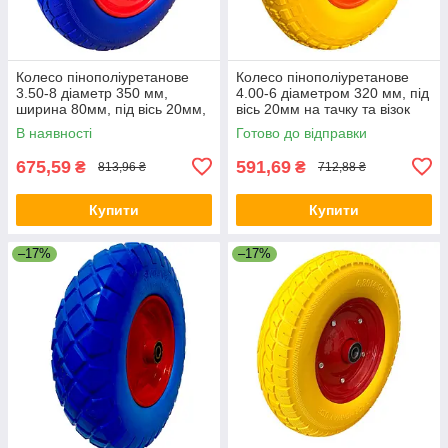
Колесо пінополіуретанове
Колесо пінополіуретанове
3.50-8 діаметр 350 мм,
4.00-6 діаметром 320 мм, під
ширина 80мм, під вісь 20мм,
вісь 20мм на тачку та візок
на тачку та візок
В наявності
Готово до відправки
675,59
591,69
₴
₴
813,96 ₴
712,88 ₴
Купити
Купити
–17%
–17%