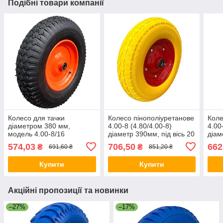
Подібні товари компанії
Колесо для тачки
Колесо пінополіуретанове
Коле
діаметром 380 мм,
4.00-8 (4.80/4.00-8)
4.00
модель 4.00-8/16
діаметр 390мм, під вісь 20
діам
(4.80/4.00-8),
мм, на тачку та візок
16мм
574,03
706,50
662
₴
₴
691,60 ₴
851,20 ₴
пневматичне
Купити
Купити
Акційні пропозиції та новинки
–27%
–17%