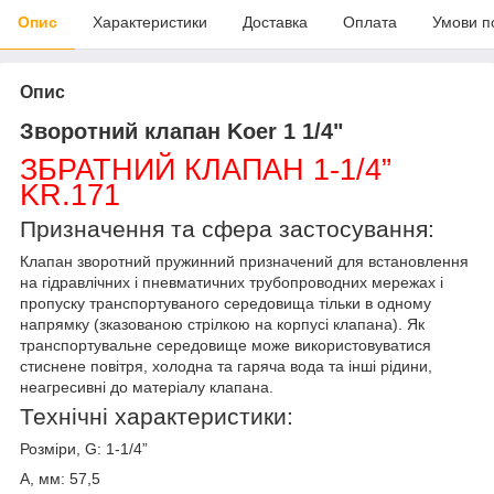
Опис
Характеристики
Доставка
Оплата
Умови п
Опис
Зворотний клапан Koer 1 1/4"
ЗБРАТНИЙ КЛАПАН
1-1/4”
KR.171
Призначення та сфера застосування:
Клапан зворотний пружинний призначений для встановлення
на гідравлічних і пневматичних трубопроводних мережах і
пропуску транспортуваного середовища тільки в одному
напрямку (зказованою стрілкою на корпусі клапана)
.
Як
транспортувальне середовище може використовуватися
стиснене повітря, холодна та гаряча вода та інші рідини,
неагресивні до матеріалу клапана
.
Технічні характеристики:
Розміри, G
:
1-1/4”
A, мм
:
57,5