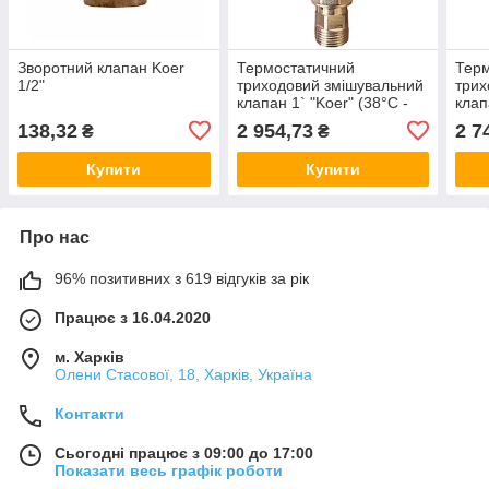
Зворотний клапан Koer
Термостатичний
Тер
1/2"
триходовий змішувальний
трих
клапан 1` "Koer" (38°C -
клап
60°C), Чехія
60°C
138,32
2 954,73
2 7
₴
₴
Купити
Купити
Про нас
96% позитивних з 619 відгуків за рік
Працює з 16.04.2020
м. Харків
Олени Стасової, 18, Харків, Україна
Контакти
Сьогодні працює з 09:00 до 17:00
Показати весь графік роботи