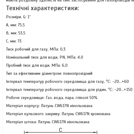
мають роздільну здатність на їхнє застосування для газопроводів н
Технічні характеристики:
Розміри, G
:
1”
A, мм
:
75,5
B, мм
:
53,5
C, мм
:
73
Тиск робочий для газу, МПа
:
0,3
Номінальний тиск для води, PN, МПа
:
4,0
Пробний тиск для води, МПа
:
6,0
Тип за ефективним діаметром
:
повнопрохідний
Інтервал температур робочого середовища для газу,
℃
:
-20…+60
Інтервал температур робочого середовища для рідин,
℃
:
-20…+150
Робоче середовище: Газ, вода, пара, гліколі 50%
Матеріал корпусу
:
Латунь CW617N нікельована
Матеріал кульового закриву
:
Латунь CW617N хромована
Матеріал штока
:
Латунь CW617N нікельована