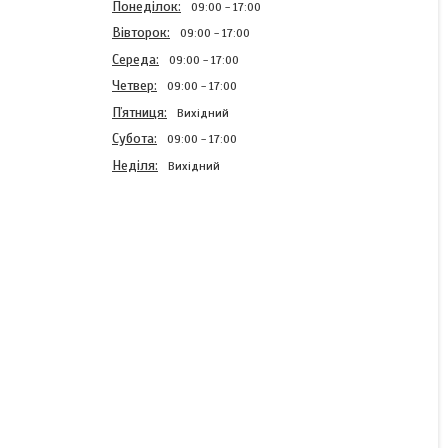
Понеділок
09:00
17:00
Вівторок
09:00
17:00
Середа
09:00
17:00
Четвер
09:00
17:00
Пʼятниця
Вихідний
Субота
09:00
17:00
Неділя
Вихідний
Кран газовий 1" (DN25)
Гайка-Штуцер "Метелик",
"Koer"
В наявності
628,82 ₴