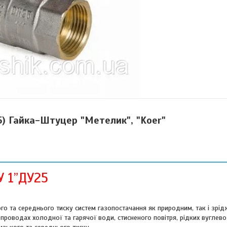
5) Гайка-Штуцер "Метелик", "Koer"
У
1”ДУ25
о та середнього тиску систем газопостачання як природним, так і зрі
проводах холодної та гарячої води, стисненого повітря, рідких вуглево