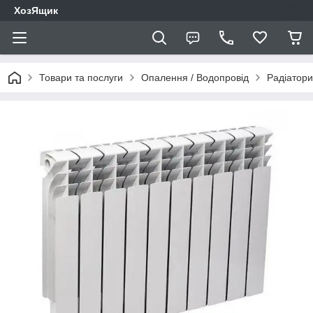
ХозЯщик
Товари та послуги
Опалення / Водопровід
Радіатори