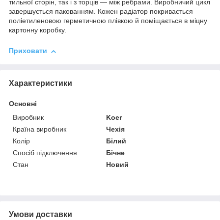
тильної сторін, так і з торців — між ребрами
.
Виробничий цикл
завершується пакованням
.
Кожен радіатор покривається
поліетиленовою герметичною плівкою й поміщається в міцну
картонну коробку
.
Приховати
Характеристики
Основні
Виробник
Koer
Країна виробник
Чехія
Колір
Білий
Спосіб підключення
Бічне
Стан
Новий
Умови доставки