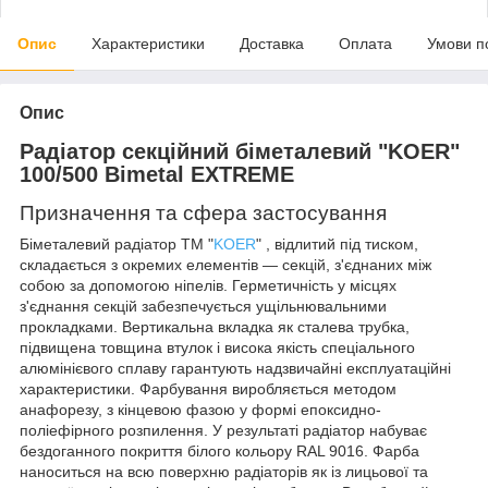
Опис
Характеристики
Доставка
Оплата
Умови п
Опис
Радіатор секційний біметалевий "KOER"
100/500 Bimetal EXTREME
Призначення та сфера застосування
Біметалевий радіатор
TM "
KOER
"
, відлитий під тиском,
складається з окремих елементів — секцій, з'єднаних між
собою за допомогою ніпелів
.
Герметичність у місцях
з'єднання секцій забезпечується ущільнювальними
прокладками
.
Вертикальна вкладка як сталева трубка,
підвищена товщина втулок і висока якість спеціального
алюмінієвого сплаву гарантують надзвичайні експлуатаційні
характеристики
.
Фарбування виробляється методом
анафорезу, з кінцевою фазою у формі епоксидно-
поліефірного розпилення
.
У результаті радіатор набуває
бездоганного покриття білого кольору RAL 9016
.
Фарба
наноситься на всю поверхню радіаторів як із лицьової та