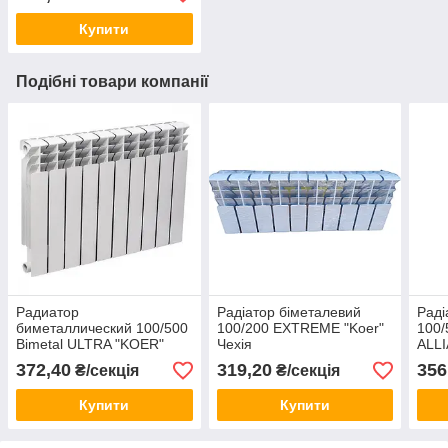
Купити
Подібні товари компанії
Радиатор
Радіатор біметалевий
Раді
биметаллический 100/500
100/200 EXTREME "Koer"
100
Bimetal ULTRA "KOER"
Чехія
ALL
372,40
319,20
356
₴/секція
₴/секція
Купити
Купити