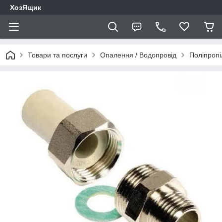
ХозЯщик
Товари та послуги
Опалення / Водопровід
Поліпропі