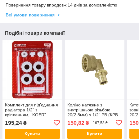
Повернення товару впродовж 14 днів за домовленістю
Всі умови повернення
Подібні товари компанії
Комплект для під'єднання
Коліно натяжне з
Куто
радіатора 1/2" з
внутрішньою різьбою
зовн
кріпленням, "KOER"
20(2.8мм) x 1/2" РВ (КРВ
20(2
20х1/2), Чехія
16х1
195,24
150,82
150
₴
₴
167,58 ₴
Купити
Купити