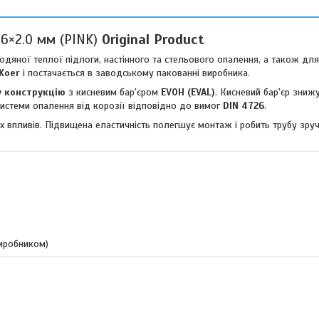
16×2.0 мм (PINK)
Original Product
одяної теплої підлоги, настінного та стельового опалення, а також дл
Koer
і постачається в заводському пакованні виробника.
у конструкцію
з кисневим бар'єром
EVOH (EVAL)
. Кисневий бар'єр зниж
системи опалення від корозії відповідно до вимог
DIN 4726
.
них впливів. Підвищена еластичність полегшує монтаж і робить трубу зр
виробником)