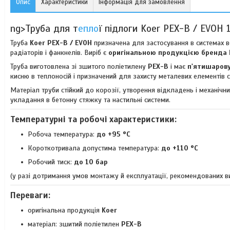
Опис
Характеристики
Інформація для замовлення
ng>Труба для т
епло
ї підлоги Koer PEX-B / EVOH 
Труба
Koer PEX-B / EVOH
призначена для застосування в системах в
радіаторів і фанкнелів. Виріб є
оригінальною продукцією бренда 
Труба виготовлена зі зшитого поліетилену
PEX-B
і має
п'ятишаров
кисню в теплоносій і призначений для захисту металевих елементів 
Матеріал труби стійкий до корозії, утворення відкладень і механіч
укладання в бетонну стяжку та настильні системи.
Температурні та робочі характеристики:
Робоча температура:
до +95 °C
Короткотривала допустима температура:
до +110 °C
Робочий тиск:
до 10 бар
(у разі дотримання умов монтажу й експлуатації, рекомендованих 
Переваги:
оригінальна продукція
Koer
матеріал: зшитий поліетилен
PEX-B