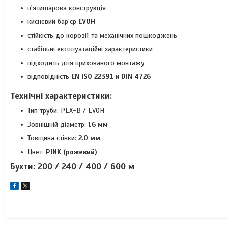
п'ятишарова конструкція
кисневий бар'єр
EVOH
стійкість до корозії та механічних пошкоджень
стабільні експлуатаційні характеристики
підходить для прихованого монтажу
відповідність
EN ISO 22391
и
DIN 4726
Технічні характеристики:
Тип труби: PEX-B / EVOH
Зовнішній діаметр:
16 мм
Товщина стінки:
2.0 мм
Цвет:
PINK (рожевий)
Бухти:
200 / 240 / 400 / 600 м