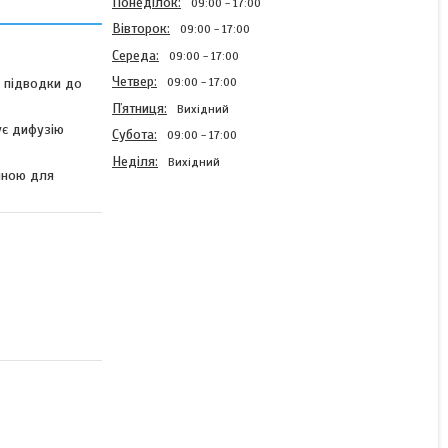
Понеділок
09:00
17:00
Вівторок
09:00
17:00
Середа
09:00
17:00
Четвер
я підводки до
09:00
17:00
Пʼятниця
Вихідний
ує дифузію
Субота
09:00
17:00
Неділя
Вихідний
учною для
Труба для теплої підлоги
Koer PEX-B/EVOH
(кисневий бар'єр) 16×2.0
мм (PINK) Original Product
В наявності
22,88 ₴