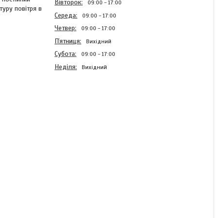
Вівторок
09:00
17:00
туру повітря в
Середа
09:00
17:00
Четвер
09:00
17:00
Пʼятниця
Вихідний
Субота
09:00
17:00
Неділя
Вихідний
Термоголовка M30x1.5
"Koer"
В наявності
187,26 ₴
КУПИТИ