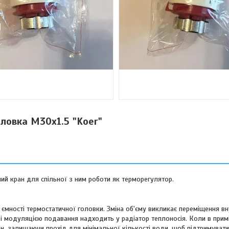
ловка M30x1.5 "Koer"
ий кран для спільної з ним роботи як терморегулятор.
в ємності термостатичної головки. Зміна об'єму викликає переміщення в
 і модуляцією подавання надходить у радіатор теплоносія. Коли в прим
н, залишаючи прохід для мінімальної кількості води, щоб підтримувати