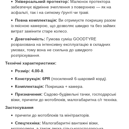
Універсальний протектор:
Малюнок протектора
забезпечує відмінне зчеплення з поверхнею — як на
асфальті, так і на сипкому ґрунті чи траві.
Повна комплектація:
Ви отримуєте покришку разом
із якісною камерою, що дозволяє швидко та без зайвих
витрат замінити старе колесо.
Довговічність:
Гумова суміш GOODTYRE
розрахована на інтенсивну експлуатацію в складних
умовах, тому вона не схильна до швидкого
розтріскування.
Технічні характеристики:
Розмір:
4.00-8
.
Конструкція:
6PR
(посилений 6-шаровий корд).
Комплектація:
Покришка + камера.
Призначення:
Садово-будівельні тачки, господарські
візки, причепи до мотоблоків, малогабаритна с/г техніка.
Застосування
причепи до мотоблоків та мінітракторів.
Спецтехніка:
Малогабаритні вантажні візки,
моторолери, а також легка сільськогосподарська