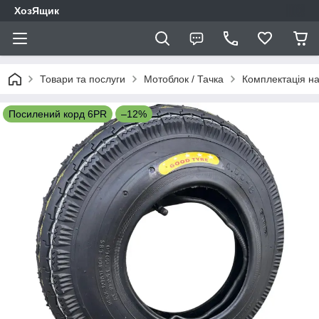
ХозЯщик
Товари та послуги
Мотоблок / Тачка
Комплектація на
Посилений корд 6PR
–12%