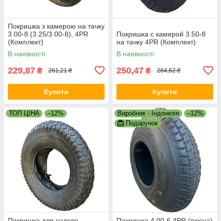
Покришка з камерою на тачку
3.00-8 (3.25/3.00-8), 4PR
Покришка с камерой 3.50-8
(Комплект)
на тачку 4PR (Комплект)
В наявності
В наявності
229,87
250,47
₴
₴
261,21 ₴
284,62 ₴
Купити
Купити
ТОП ЦІНА
–12%
Виробник - Індонезія
–12%
Подарунок
Покришка для садово-
Покришка 4.00-6 4PR (якісна)