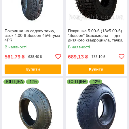
Покришка на садову тачку,
Покришка 5.00-6 (13x5.00-6)
візок 4.00-8 Sosoon 45% гума
"Sosoon" безкамерна — для
4PR
дитячого квадроцикла, тачки,
візка
В наявності
В наявності
561,79
689,13
₴
₴
638,40 ₴
783,10 ₴
Купити
Купити
ТОП ЦІНА
–12%
ТОП ЦІНА
–12%