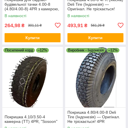
будівельної тачки 4.00-8
Deli Tire (Індонезія) —
(4.80/4.00-8) 4PR з камерою,
Оригінал. Не тріскається!
під диск 8"
В наявності
В наявності
264,98
493,91
₴
₴
301,11 ₴
561,26 ₴
Купити
Купити
Посилений корд
–12%
Виробник - Індонезія
–12%
Покришка 4.80/4.00-8 Deli
Покришка 4.10/3.50-4
Tire (Індонезія) — Оригінал.
камерна (TT) 4PR, "Sosoon"
Не тріскається! 4PR
(Посилена) 300кг