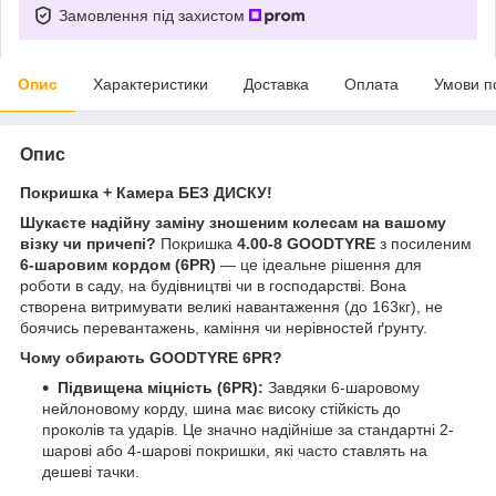
Замовлення під захистом
Опис
Характеристики
Доставка
Оплата
Умови п
Опис
Покришка + Камера БЕЗ ДИСКУ!
Шукаєте надійну заміну зношеним колесам на вашому
візку чи причепі?
Покришка
4.00-8 GOODTYRE
з посиленим
6-шаровим кордом (6PR)
— це ідеальне рішення для
роботи в саду, на будівництві чи в господарстві. Вона
створена витримувати великі навантаження (до 163кг), не
боячись перевантажень, каміння чи нерівностей ґрунту.
Чому обирають GOODTYRE 6PR?
Підвищена міцність (6PR):
Завдяки 6-шаровому
нейлоновому корду, шина має високу стійкість до
проколів та ударів. Це значно надійніше за стандартні 2-
шарові або 4-шарові покришки, які часто ставлять на
дешеві тачки.