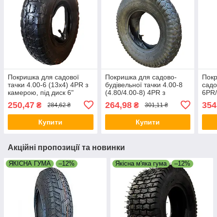
Покришка для садової
Покришка для садово-
Покр
тачки 4.00-6 (13х4) 4PR з
будівельної тачки 4.00-8
садо
камерою, під диск 6"
(4.80/4.00-8) 4PR з
6PR
камерою, під диск 8"
250,47
264,98
354
₴
₴
284,62 ₴
301,11 ₴
Купити
Купити
Акційні пропозиції та новинки
ЯКІСНА ГУМА
–12%
Якісна м'яка гума
–12%