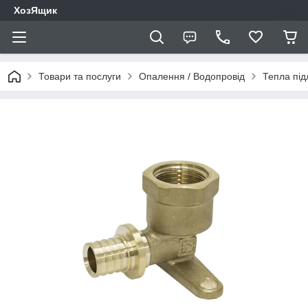
ХозЯщик
Товари та послуги
Опалення / Водопровід
Тепла під