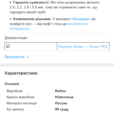
Гарантія сумісності:
Ми чітко розрізняємо фітинги
2.0, 2.2, 2.8 і 3.5 мм, тому ви отримаєте саме те, що
підходить вашій трубі.
Комплексне рішення:
У магазині
«Хозящик»
ви
знайдете все — від муфт і гільз до
монтажного
інструменту.
Документація
Паспорт Raftec — Фітинг PEX
Приховати
Характеристики
Основні
Виробник
Raftec
Країна виробник
Німеччина
Матеріал косинця
Латунь
Кут вигину
90 град.