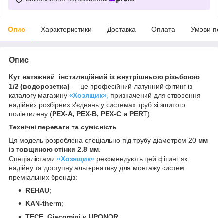
Опис
Характеристики
Доставка
Оплата
Умови п
Опис
Кут натяжний інсталяційний із внутрішньою різьбоюю
1/2 (водорозетка)
— це професійний латунний фітинг із
каталогу магазину
«Хозящик»
,
призначений для створення
надійних розбірних з'єднань у системах труб зі зшитого
поліетилену (
PEX-A, PEX-B, PEX-C и PERT
).
Технічні переваги та сумісність
Ця модель розроблена спеціально під трубу діаметром 20
мм
із товщиною стінки 2.8 мм
.
Спеціалістами
«Хозящик»
рекомендують цей фітинг як
надійну та доступну альтернативу для монтажу систем
преміальних брендів:
REHAU
;
KAN-therm
;
TECE
,
Giacomini
и
UPONOR
.