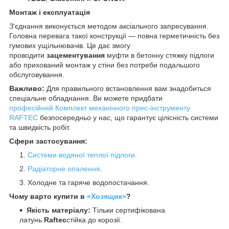
Монтаж і експлуатація
З'єднання виконується методом аксіального запресування.
Головна перевага такої конструкції — повна герметичність без
гумових ущільнювачів. Це дає змогу
проводити
зацементування
муфти в бетонну стяжку підлоги
або прихований монтаж у стіни без потреби подальшого
обслуговування.
Важливо:
Для правильного встановлення вам знадобиться
спеціальне обладнання. Ви можете придбати
професійний
Комплект механічного прес-інструменту
RAFTEC
безпосередньо у нас, що гарантує цілісність системи
та швидкість робіт.
Сфери застосування:
Системи водяної теплої підлоги.
Радіаторне опалення
.
Холодне та гаряче водопостачання.
Чому варто купити в
«Хозящик»
?
Якість матеріалу:
Тільки сертифікована
латунь
Raftec
стійка до корозії.