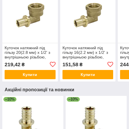
Куточок натяжний під
Куточок натяжний під
Куто
гільзу 20(2.8 мм) х 1/2' з
гільзу 16(2.2 мм) х 1/2' з
гільз
внутрішньою різьбою,
внутрішньою різьбою,
внут
RAFTEC
RAFTEC
RAF
219,42
151,58
244
₴
₴
Купити
Купити
Акційні пропозиції та новинки
–10%
–10%