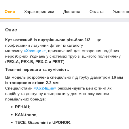
Опис
Характеристики
Доставка
Оплата
Умови п
Опис
Кут натяжний із внутрішньою різьбою 1/2
— це
професійний латунний фітинг із каталогу
магазину
«Хозящик»
,
призначений для створення надійних
нерозбірних з'єднань у системах труб зі зшитого поліетилену
(
PEX-A, PEX-B, PEX-C и PERT
).
Технічні переваги та сумісність
Ця модель розроблена спеціально під трубу діаметром
16 мм
із товщиною стінки 2.2 мм
.
Спеціалістами
«ХозЯщик»
рекомендують цей фітинг як
надійну та доступну альтернативу для монтажу систем
преміальних брендів:
REHAU
;
KAN-therm
;
TECE
,
Giacomini
и
UPONOR
.