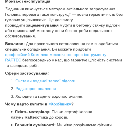
Монтаж і експлуатація
З'єднання виконується методом аксіального запресування.
Головна перевага такої конструкції — повна герметичність без
гумових ущільнювачів. Це дає змогу
проводити
зацементування
муфти в бетонну стяжку підлоги
або прихований монтаж у стіни без потреби подальшого
обслуговування.
Важливо:
Для правильного встановлення вам знадобиться
спеціальне обладнання. Ви можете придбати
професійний
Комплект механічного прес-інструменту
RAFTEC
безпосередньо у нас, що гарантує цілісність системи
та швидкість робіт.
Сфери застосування:
Системи водяної теплої підлоги.
Радіаторне опалення
.
Холодне та гаряче водопостачання.
Чому варто купити в
«ХозЯщик»
?
Якість матеріалу:
Тільки сертифікована
латунь
Raftec
стійка до корозії.
Гарантія сумісності:
Ми чітко розрізняємо фітинги