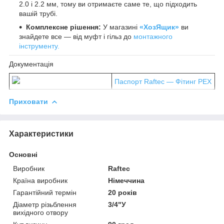
2.0 і 2.2 мм, тому ви отримаєте саме те, що підходить
вашій трубі.
Комплексне рішення:
У магазині
«ХозЯщик»
ви
знайдете все — від муфт і гільз до
монтажного
інструменту.
Документація
Паспорт Raftec — Фітинг PEX
Приховати
Характеристики
Основні
Виробник
Raftec
Країна виробник
Німеччина
Гарантійний термін
20 років
Діаметр різьблення
3/4"У
вихідного отвору