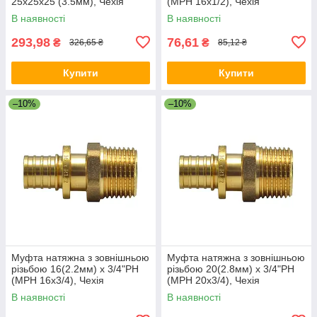
25х25х25 (3.5мм), Чехія
(МРН 16х1/2), Чехія
В наявності
В наявності
293,98
76,61
₴
₴
326,65 ₴
85,12 ₴
Купити
Купити
–10%
–10%
Муфта натяжна з зовнішньою
Муфта натяжна з зовнішньою
різьбою 16(2.2мм) x 3/4"РН
різьбою 20(2.8мм) x 3/4"РН
(МРН 16х3/4), Чехія
(МРН 20х3/4), Чехія
В наявності
В наявності