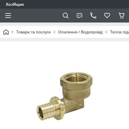
ХозЯщик
Товари та послуги
Опалення / Водопровід
Тепла під