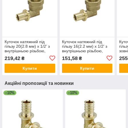
Куточок натяжний під
Куточок натяжний під
Куто
гільзу 20(2.8 мм) х 1/2' з
гільзу 16(2.2 мм) х 1/2' з
гільз
внутрішньою різьбою,
внутрішньою різьбою,
зовн
RAFTEC
RAFTEC
RAF
219,42
151,58
255
₴
₴
Купити
Купити
Акційні пропозиції та новинки
–10%
–10%