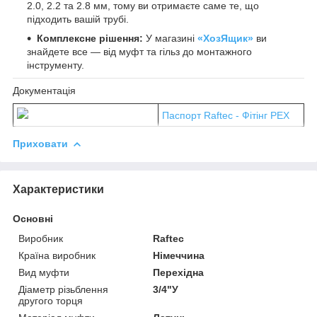
2.0, 2.2 та 2.8 мм, тому ви отримаєте саме те, що
підходить вашій трубі.
Комплексне рішення:
У магазині
«ХозЯщик»
ви
знайдете все — від муфт та гільз до монтажного
інструменту.
Документація
Паспорт Raftec - Фітінг PEX
Приховати
Характеристики
Основні
Виробник
Raftec
Країна виробник
Німеччина
Вид муфти
Перехідна
Діаметр різьблення
3/4"У
другого торця