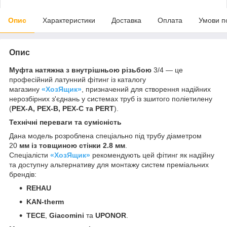
Опис
Характеристики
Доставка
Оплата
Умови п
Опис
Муфта натяжна з внутрішньою різьбою
3/4 — це
професійний латунний фітинг із каталогу
магазину
«ХозЯщик»
, призначений для створення надійних
нерозбірних з'єднань у системах труб із зшитого поліетилену
(
PEX-A, PEX-B, PEX-C та PERT
).
Технічні переваги та сумісність
Дана модель розроблена спеціально під трубу діаметром
20
мм із товщиною стінки 2.8 мм
.
Спеціалісти
«ХозЯщик»
рекомендують цей фітинг як надійну
та доступну альтернативу для монтажу систем преміальних
брендів:
REHAU
KAN-therm
TECE
,
Giacomini
та
UPONOR
.