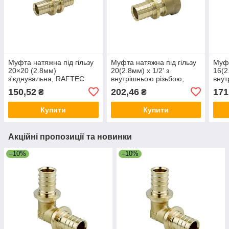
Муфта натяжна під гільзу
Муфта натяжна під гільзу
Муфт
20×20 (2.8мм)
20(2.8мм) х 1/2' з
16(2
з'єднувальна, RAFTEC
внутрішньою різьбою,
внут
Raftec
Raft
150,52
202,46
171
₴
₴
Купити
Купити
Акційні пропозиції та новинки
–10%
–10%