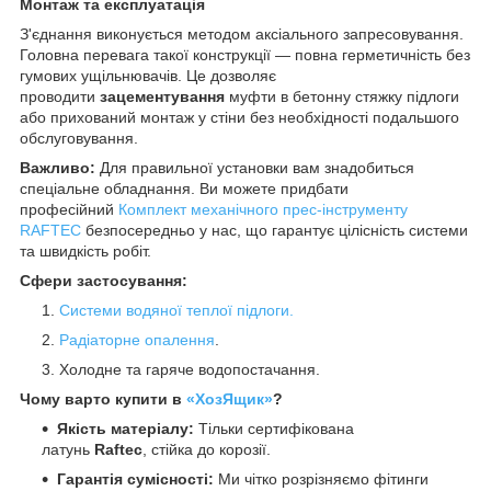
Монтаж та експлуатація
З'єднання виконується методом аксіального запресовування.
Головна перевага такої конструкції — повна герметичність без
гумових ущільнювачів. Це дозволяє
проводити
зацементування
муфти в бетонну стяжку підлоги
або прихований монтаж у стіни без необхідності подальшого
обслуговування.
Важливо:
Для правильної установки вам знадобиться
спеціальне обладнання. Ви можете придбати
професійний
Комплект механічного прес-інструменту
RAFTEC
безпосередньо у нас, що гарантує цілісність системи
та швидкість робіт.
Сфери застосування:
Системи водяної теплої підлоги.
Радіаторне опалення
.
Холодне та гаряче водопостачання.
Чому варто купити в
«ХозЯщик»
?
Якість матеріалу:
Тільки сертифікована
латунь
Raftec
, стійка до корозії.
Гарантія сумісності:
Ми чітко розрізняємо фітинги