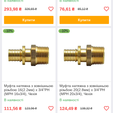
В наявності
В наявності
293,98
76,61
₴
₴
326,65 ₴
85,12 ₴
Купити
Купити
–10%
–10%
Муфта натяжна з зовнішньою
Муфта натяжна з зовнішньою
різьбою 16(2.2мм) x 3/4"РН
різьбою 20(2.8мм) x 3/4"РН
(МРН 16х3/4), Чехія
(МРН 20х3/4), Чехія
В наявності
В наявності
111,56
124,49
₴
₴
123,96 ₴
138,32 ₴