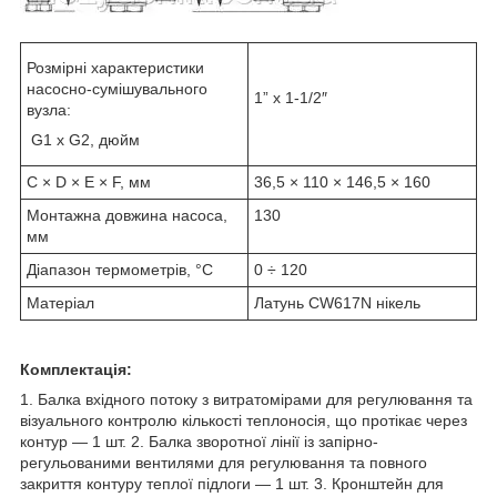
Розмірні характеристики
насосно-сумішувального
1” х 1-1/2″
вузла:
G1 х G2, дюйм
C × D × E × F, мм
36,5 × 110 × 146,5 × 160
Монтажна довжина насоса,
130
мм
Діапазон термометрів, °C
0 ÷ 120
Матеріал
Латунь CW617N нікель
Комплектація:
1. Балка вхідного потоку з витратомірами для регулювання та
візуального контролю кількості теплоносія, що протікає через
контур — 1 шт. 2. Балка зворотної лінії із запірно-
регульованими вентилями для регулювання та повного
закриття контуру теплої підлоги — 1 шт. 3. Кронштейн для