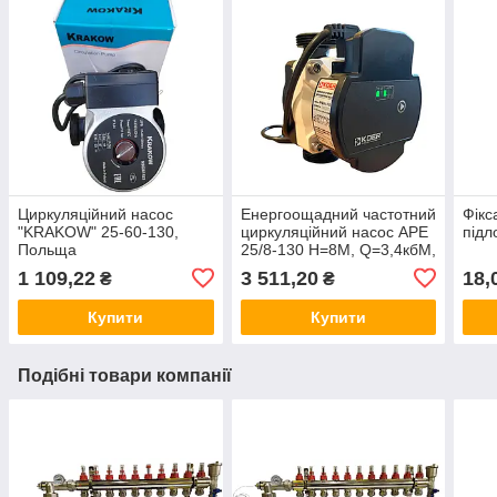
Циркуляційний насос
Енергоощадний частотний
Фікс
"KRAKOW" 25-60-130,
циркуляційний насос APE
підл
Польща
25/8-130 Н=8М, Q=3,4кбМ,
P=65 Вт
1 109,22
3 511,20
18,
₴
₴
Купити
Купити
Подібні товари компанії