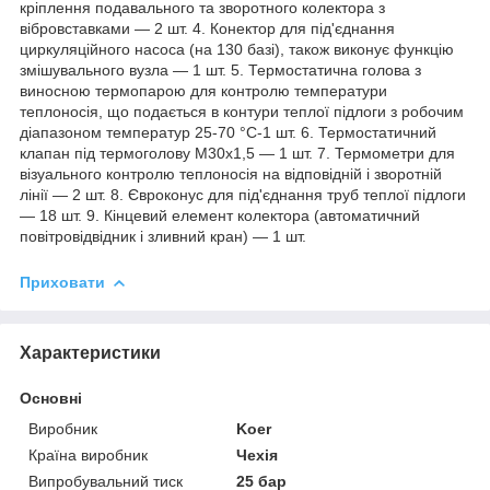
кріплення подавального та зворотного колектора з
вібровставками — 2 шт. 4. Конектор для під'єднання
циркуляційного насоса (на 130 базі), також виконує функцію
змішувального вузла — 1 шт. 5. Термостатична голова з
виносною термопарою для контролю температури
теплоносія, що подається в контури теплої підлоги з робочим
діапазоном температур 25-70 °C-1 шт. 6. Термостатичний
клапан під термоголову М30х1,5 — 1 шт. 7. Термометри для
візуального контролю теплоносія на відповідній і зворотній
лінії — 2 шт. 8. Євроконус для під'єднання труб теплої підлоги
— 18 шт. 9. Кінцевий елемент колектора (автоматичний
повітровідвідник і зливний кран) — 1 шт.
Приховати
Характеристики
Основні
Виробник
Koer
Країна виробник
Чехія
Випробувальний тиск
25 бар