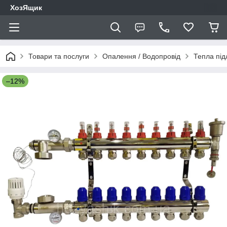
ХозЯщик
Товари та послуги
Опалення / Водопровід
Тепла під
–12%