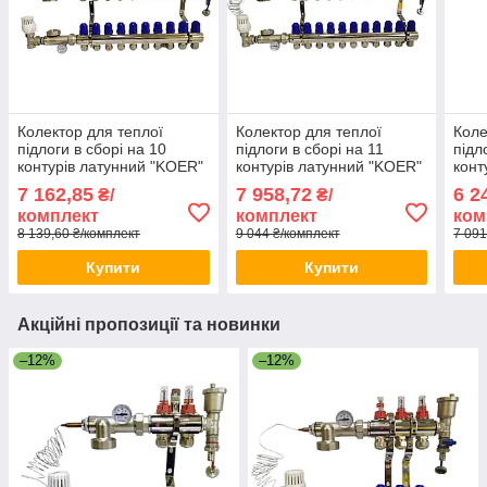
Колектор для теплої
Колектор для теплої
Коле
підлоги в сборі на 10
підлоги в сборі на 11
підл
контурів латунний "KOER"
контурів латунний "KOER"
конт
7 162,85
7 958,72
6 2
₴/
₴/
комплект
комплект
ком
8 139,60 ₴/комплект
9 044 ₴/комплект
7 091
Купити
Купити
Акційні пропозиції та новинки
–12%
–12%