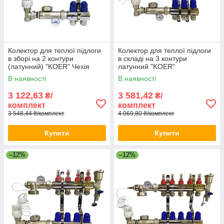
Колектор для теплої підлоги
Колектор для теплої підлоги
в зборі на 2 контури
в складі на 3 контури
(латунний) "KOER" Чехія
латунний "KOER"
В наявності
В наявності
3 122,63
3 581,42
₴/
₴/
комплект
комплект
3 548,44 ₴/комплект
4 069,80 ₴/комплект
Купити
Купити
–12%
–12%