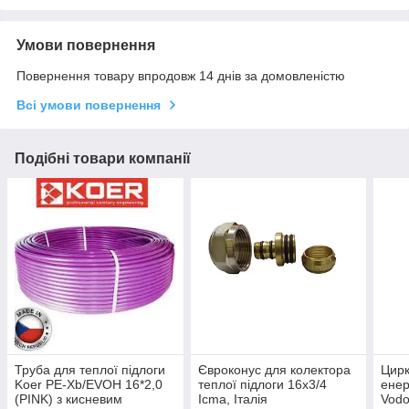
Умови повернення
Повернення товару впродовж 14 днів за домовленістю
Всі умови повернення
Подібні товари компанії
Труба для теплої підлоги
Євроконус для колектора
Цирк
Koer PE-Xb/EVOH 16*2,0
теплої підлоги 16х3/4
енер
(PINK) з кисневим
Icma, Італія
Vodo