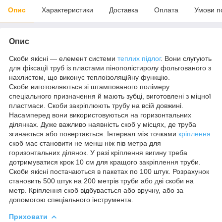
Опис
Характеристики
Доставка
Оплата
Умови п
Опис
Скоби якісні — елемент системи
теплих підлог
. Вони слугують
для фіксації труб із пластами пінополістиролу фольгованого з
нахлистом, що виконує теплоізоляційну функцію.
Скоби виготовляються зі штампованого полімеру
спеціального призначення й мають зубці, виготовлені з міцної
пластмаси. Скоби закріплюють трубу на всій довжині.
Насамперед вони використовуються на горизонтальних
ділянках. Дуже важливо наявність скоб у місцях, де труба
згинається або повертається. Інтервал між точками
кріплення
скоб має становити не менш ніж пів метра для
горизонтальних ділянок. У разі кріплення вигину треба
дотримуватися крок 10 см для кращого закріплення труби.
Скоби якісні постачаються в пакетах по 100 штук. Розрахунок
становить 500 штук на 200 метрів труби або дві скоби на
метр. Кріплення скоб відбувається або вручну, або за
допомогою спеціального інструмента.
Приховати