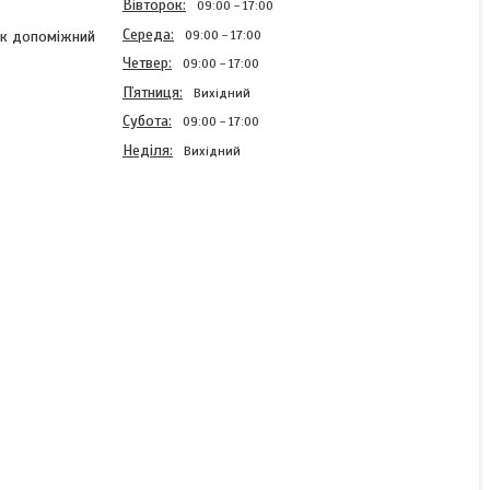
Вівторок
09:00
17:00
Середа
09:00
17:00
як допоміжний
Четвер
09:00
17:00
Пʼятниця
Вихідний
Субота
09:00
17:00
Неділя
Вихідний
Колектор для теплої
підлоги "GROSS" на 12
контурів, латунний
В наявності
8 352,40 ₴
КУПИТИ