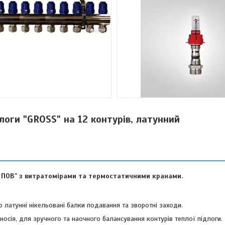
логи "GROSS" на 12 контурів, латунний
Й ПОВ" з витратомірами та термостатичними кранами
.
латунні нікельовані балки подавання та зворотні заходи.
осія, для зручного та наочного балансування контурів теплої підлоги.