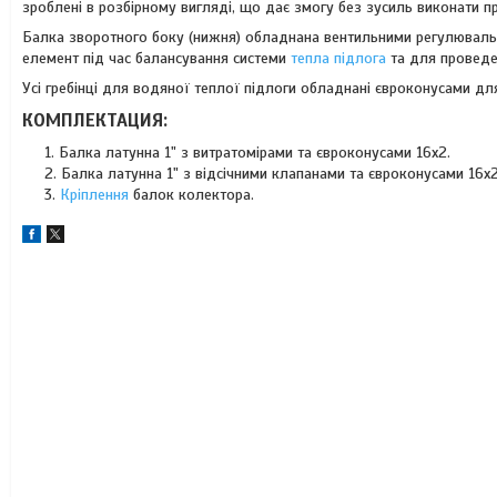
зроблені в розбірному вигляді, що дає змогу без зусиль виконати п
Балка зворотного боку (нижня) обладнана вентильними регулюваль
елемент під час балансування системи
тепла підлога
та для проведен
Усі гребінці для водяної теплої підлоги обладнані євроконусами для
КОМПЛЕКТАЦИЯ:
Балка латунна 1" з витратомірами та євроконусами 16х2.
Балка латунна 1" з відсічними клапанами та євроконусами 16х2
Кріплення
балок колектора.