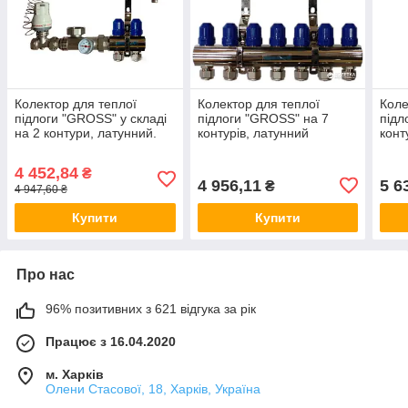
Колектор для теплої
Колектор для теплої
Коле
підлоги "GROSS" у складі
підлоги "GROSS" на 7
підл
на 2 контури, латунний.
контурів, латунний
конт
4 452,84
₴
4 956,11
5 6
₴
4 947,60 ₴
Купити
Купити
Про нас
96% позитивних з 621 відгука за рік
Працює з 16.04.2020
м. Харків
Олени Стасової, 18, Харків, Україна