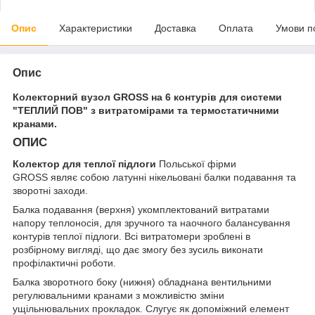
Опис
Характеристики
Доставка
Оплата
Умови п
Опис
Колекторний вузол GROSS на 6 контурів для системи
"ТЕПЛИЙ ПОВ" з витратомірами та термостатичними
кранами
.
ОПИС
Колектор для теплої підлоги
Польської фірми
GROSS являє собою латунні нікельовані балки подавання та
зворотні заходи.
Балка подавання (верхня) укомплектований витратами
напору теплоносія, для зручного та наочного балансування
контурів теплої підлоги. Всі витратомери зроблені в
розбірному вигляді, що дає змогу без зусиль виконати
профілактичні роботи.
Балка зворотного боку (нижня) обладнана вентильними
регулювальними кранами з можливістю зміни
ущільнювальних прокладок. Слугує як допоміжний елемент