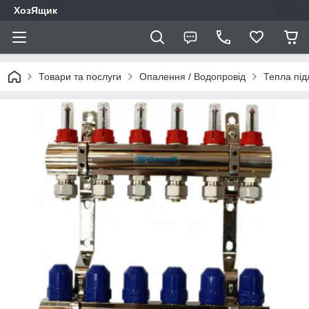
ХозЯщик
Товари та послуги
Опалення / Водопровід
Тепла під