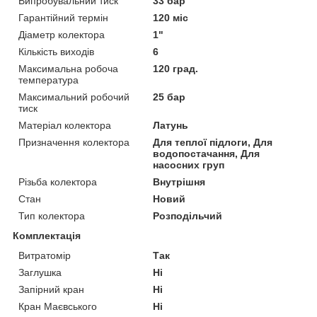
Випробувальний тиск
33 бар
Гарантійний термін
120 міс
Діаметр колектора
1"
Кількість виходів
6
Максимальна робоча
120 град.
температура
Максимальний робочий
25 бар
тиск
Матеріал колектора
Латунь
Призначення колектора
Для теплої підлоги, Для
водопостачання, Для
насосних груп
Різьба колектора
Внутрішня
Стан
Новий
Тип колектора
Розподільчий
Комплектація
Витратомір
Так
Заглушка
Ні
Запірний кран
Ні
Кран Маєвського
Ні