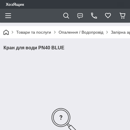
ХозЯщик
Товари та послуги
Опалення / Водопровід
Запірна 
Кран для води PN40 BLUE