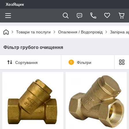
ХозЯщик
Товари та послуги
Опалення / Водопровід
Запірна 
Фільтр грубого очищення
Сортування
0
Фільтри