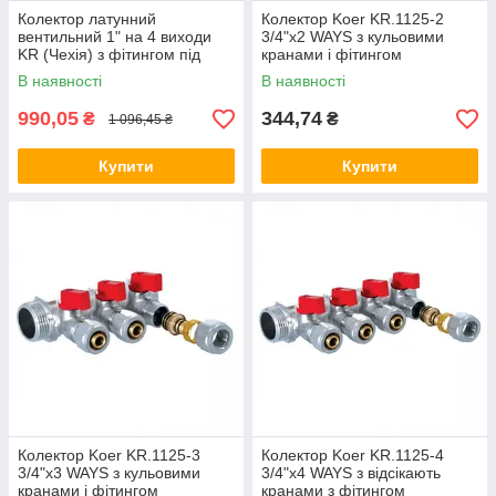
Колектор латунний
Колектор Koer KR.1125-2
вентильний 1" на 4 виходи
3/4"x2 WAYS з кульовими
KR (Чехія) з фітингом під
кранами і фітингом
трубу 16 мм
В наявності
В наявності
990,05
344,74
₴
₴
1 096,45 ₴
Купити
Купити
Колектор Koer KR.1125-3
Колектор Koer KR.1125-4
3/4"x3 WAYS з кульовими
3/4"x4 WAYS з відсікають
кранами і фітингом
кранами з фітингом