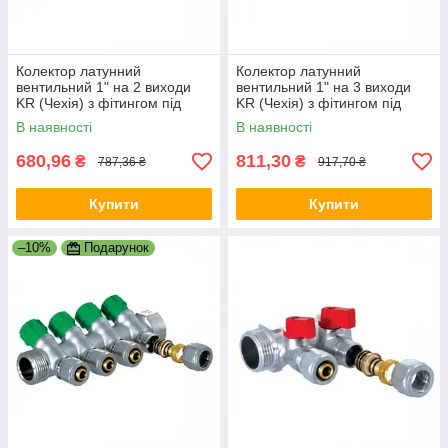
Колектор латунний
Колектор латунний
вентильний 1" на 2 виходи
вентильний 1" на 3 виходи
KR (Чехія) з фітингом під
KR (Чехія) з фітингом під
трубу 16 мм
трубу 16 мм
В наявності
В наявності
680,96
811,30
₴
₴
787,36 ₴
917,70 ₴
Купити
Купити
–10%
Подарунок