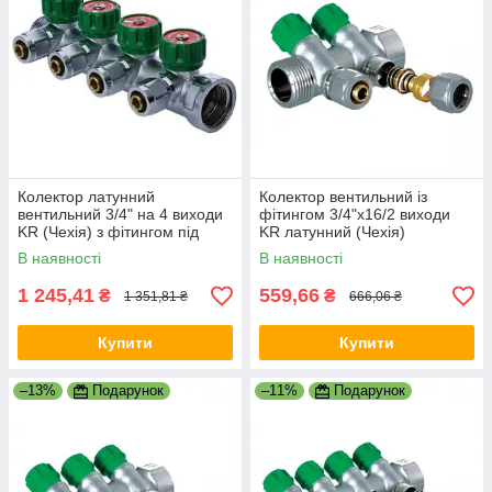
Колектор латунний
Колектор вентильний із
вентильний 3/4" на 4 виходи
фітингом 3/4"x16/2 виходи
KR (Чехія) з фітингом під
KR латунний (Чехія)
трубу 16 мм
В наявності
В наявності
1 245,41
559,66
₴
₴
1 351,81 ₴
666,06 ₴
Купити
Купити
–13%
Подарунок
–11%
Подарунок