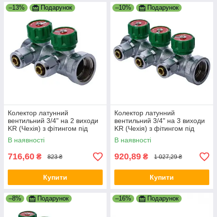
–13%
Подарунок
–10%
Подарунок
Колектор латунний
Колектор латунний
вентильний 3/4" на 2 виходи
вентильний 3/4" на 3 виходи
KR (Чехія) з фітингом під
KR (Чехія) з фітингом під
трубу 16 мм
трубу 16 мм
В наявності
В наявності
716,60
920,89
₴
₴
823 ₴
1 027,29 ₴
Купити
Купити
–8%
Подарунок
–16%
Подарунок