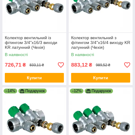
Колектор вентильний із
Колектор вентильний з
фітингом 3/4"x16/3 виходи
фітингом 3/4"x16/4 виходу KR
KR латунний (Чехія)
латунний (Чехія)
В наявності
В наявності
726,71
883,12
₴
₴
833,11 ₴
989,52 ₴
Купити
Купити
–14%
Подарунок
–12%
Подарунок