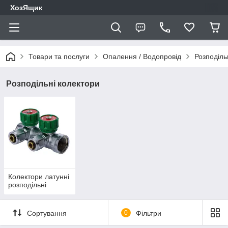
ХозЯщик
Товари та послуги
Опалення / Водопровід
Розподіль
Розподільні колектори
Колектори латунні
розподільні
Сортування
0
Фільтри