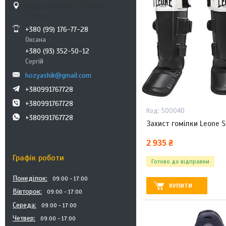
Олени Стасової, 18, Харків,
Україна
+380 (99) 176-77-28
Оксана
+380 (93) 352-50-12
Сергій
hozyashik@gmail.com
+380991767728
+380991767728
500040
+380991767728
Захист гомілки Leone S
2 935 ₴
Графік роботи
Готово до відправки
Понеділок
09:00
17:00
КУПИТИ
Вівторок
09:00
17:00
Середа
09:00
17:00
Четвер
09:00
17:00