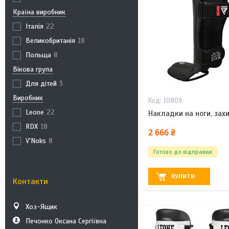
Країна виробник
Італія
22
Великобританія
18
Польща
8
Вікова група
Для дітей
3
Виробник
10809
Leone
22
Накладки на ноги, захи
RDX
18
2 666 ₴
V'Noks
8
Готово до відправки
КУПИТИ
Контакти
Хоз-Ящик
Печонко Оксана Сергіївна