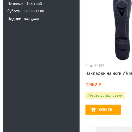
Пʼятниця
Вихідний
Субота
09:00
17:00
Неділя
Вихідний
60195
Накладки на ноги V`Nok
1 962 ₴
Готово до відправки
КУПИТИ