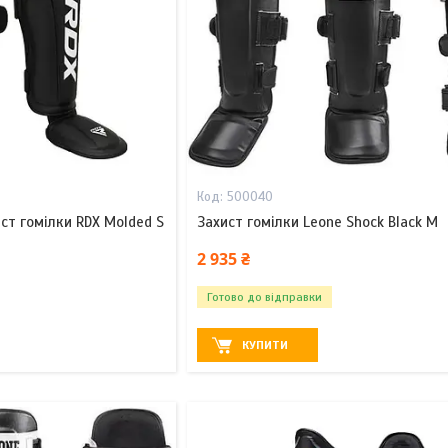
500040
ст гомілки RDX Molded S
Захист гомілки Leone Shock Black M
2 935 ₴
Готово до відправки
КУПИТИ