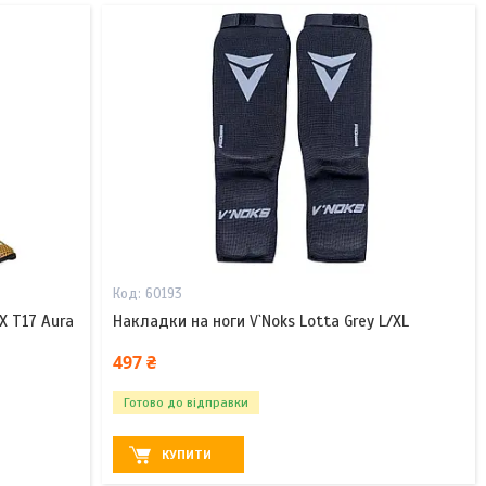
60193
X T17 Aura
Накладки на ноги V`Noks Lotta Grey L/XL
497 ₴
Готово до відправки
КУПИТИ