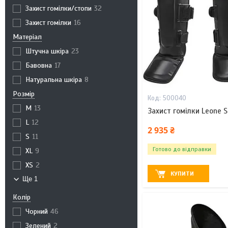
Захист гомілки/стопи
32
Захист гомілки
16
Матеріал
Штучна шкіра
23
Бавовна
17
Натуральна шкіра
8
Розмір
500040
M
13
Захист гомілки Leone S
L
12
2 935 ₴
S
11
Готово до відправки
XL
9
XS
2
КУПИТИ
Ще 1
Колір
Чорний
46
Зелений
2