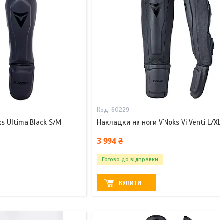
60229
s Ultima Black S/M
Накладки на ноги V`Noks Vi Venti L/X
3 994 ₴
Готово до відправки
КУПИТИ