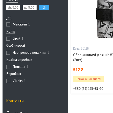
Вага, кг
Тип
Манжети
1
Колір
Сірий
1
Особливості
60116
Неопренове покриття
1
Обважнювачі для ніг V
Країна виробник
(2шт)
Польща
1
512 ₴
Виробник
Немає в наявності
V'Noks
1
+380 (99) 195-87-10
Контакти