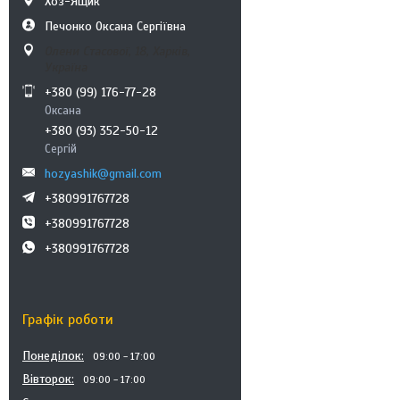
Хоз-Ящик
Печонко Оксана Сергіївна
Олени Стасової, 18, Харків,
Україна
+380 (99) 176-77-28
Оксана
+380 (93) 352-50-12
Сергій
hozyashik@gmail.com
+380991767728
+380991767728
+380991767728
Графік роботи
Понеділок
09:00
17:00
Вівторок
09:00
17:00