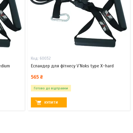
60032
edium
Еспандер для фітнесу V`Noks type X-hard
565 ₴
Готово до відправки
КУПИТИ