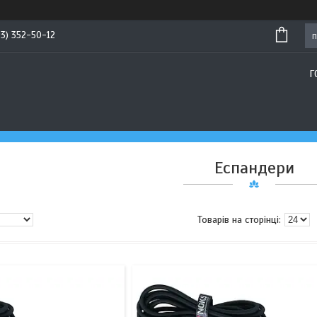
93) 352-50-12
Г
Еспандери