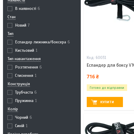
Наявність
В наявності
6
Стан
Новий
7
Тип
Еспандер лижника/боксера
6
Кистьовий
1
60031
Тип навантаження
Еспандер для боксу V`N
Розтягнення
6
Стиснення
1
716 ₴
Конструкція
Готово до відправки
Трубчаста
6
Пружинна
1
КУПИТИ
Колір
Чорний
6
Синій
1