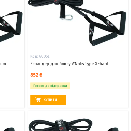
60031
ium
Еспандер для боксу V`Noks type X-hard
852 ₴
Готово до відправки
КУПИТИ