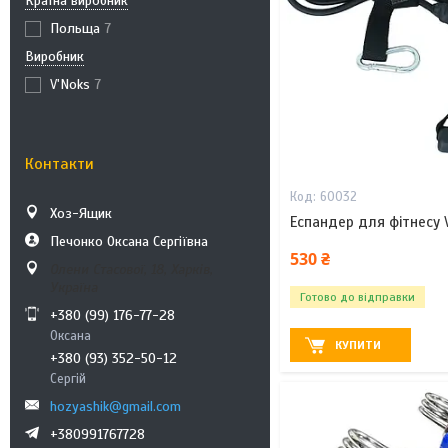
Країна виробник
Польща
7
Виробник
V'Noks
7
Контакти
60032
Хоз-Ящик
Еспандер для фітнесу V
Печонко Оксана Сергіївна
530 ₴
Олени Стасової, 18, Харків,
Україна
Готово до відправки
+380 (99) 176-77-28
Оксана
КУПИТИ
+380 (93) 352-50-12
Сергій
hozyashik@gmail.com
+380991767728