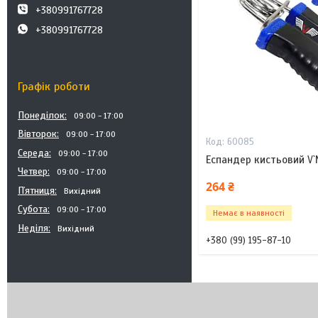
+380991767728
+380991767728
Графік роботи
Понеділок
09:00
17:00
Вівторок
09:00
17:00
60085
Середа
09:00
17:00
Еспандер кистьовий V`
Четвер
09:00
17:00
264 ₴
Пʼятниця
Вихідний
Субота
09:00
17:00
Немає в наявності
Неділя
Вихідний
+380 (99) 195-87-10