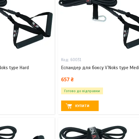
60031
oks type Hard
Еспандер для боксу V`Noks type Med
657 ₴
Готово до відправки
КУПИТИ