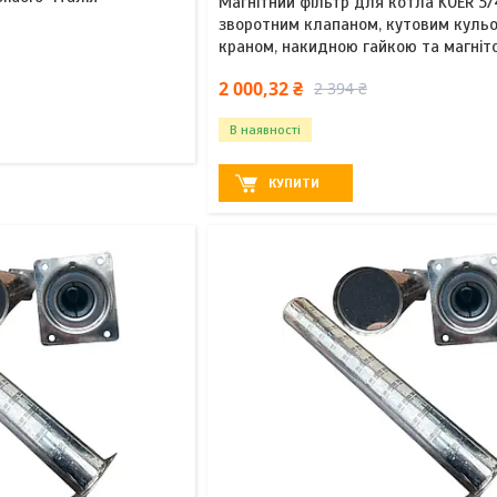
Магнітний фільтр для котла KOER 3/4
зворотним клапаном, кутовим куль
краном, накидною гайкою та магніт
2 000,32 ₴
2 394 ₴
В наявності
КУПИТИ