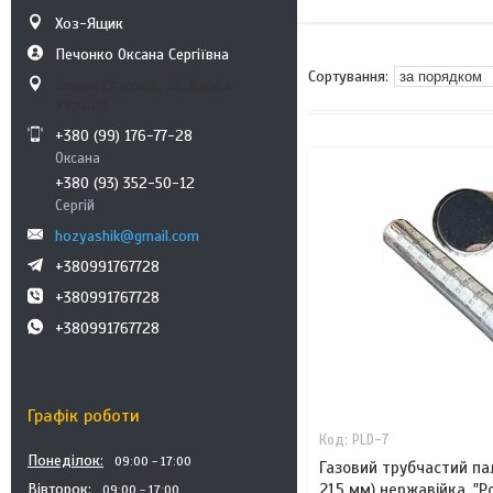
Хоз-Ящик
Печонко Оксана Сергіївна
Олени Стасової, 18, Харків,
Україна
+380 (99) 176-77-28
Оксана
+380 (93) 352-50-12
Сергій
hozyashik@gmail.com
+380991767728
+380991767728
+380991767728
Графік роботи
PLD-7
Понеділок
09:00
17:00
Газовий трубчастий пал
Вівторок
215 мм) нержавійка, "Po
09:00
17:00