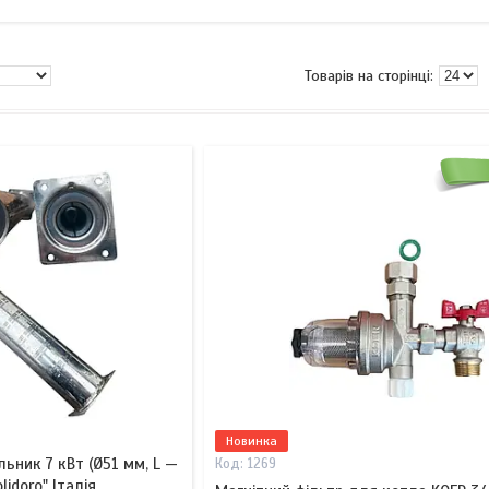
Новинка
ьник 7 кВт (Ø51 мм, L —
1269
lidoro" Італія