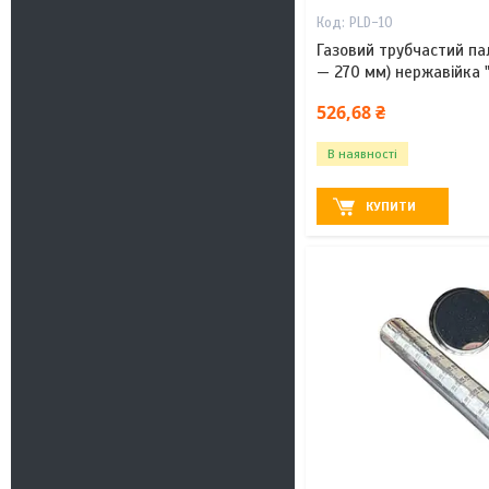
PLD-10
Газовий трубчастий пал
— 270 мм) нержавійка "P
526,68 ₴
В наявності
КУПИТИ