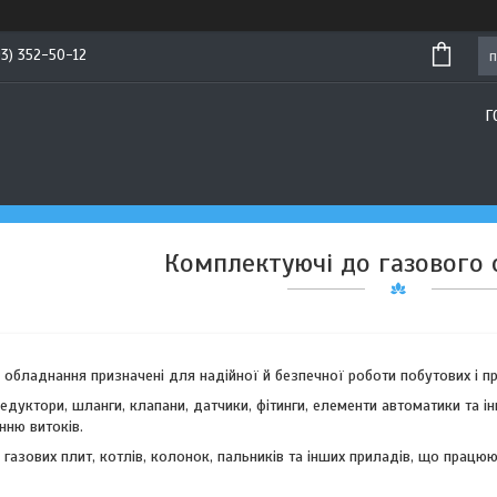
93) 352-50-12
Г
Комплектуючі до газового
обладнання призначені для надійної й безпечної роботи побутових і п
 редуктори, шланги, клапани, датчики, фітинги, елементи автоматики та 
анню витоків.
 газових плит, котлів, колонок, пальників та інших приладів, що працю