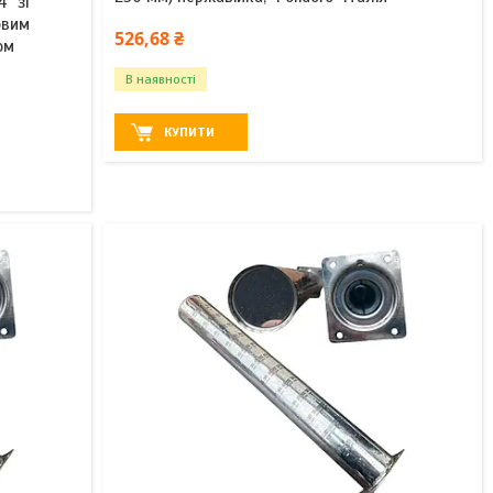
" зі
овим
526,68 ₴
ом
В наявності
КУПИТИ