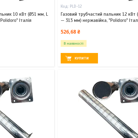
PLD-12
ьник 10 кВт (Ø51 мм, L
Газовий трубчастий пальник 12 кВт (
olidoro" Італія
— 313 мм) нержавійка, "Polidoro" Італ
526,68 ₴
В наявності
КУПИТИ