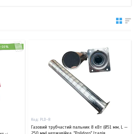
–16%
PLD-8
Газовий трубчастий пальник 8 кВт (Ø51 мм, L —
250 мм) нержавійка, "Polidoro" Італія