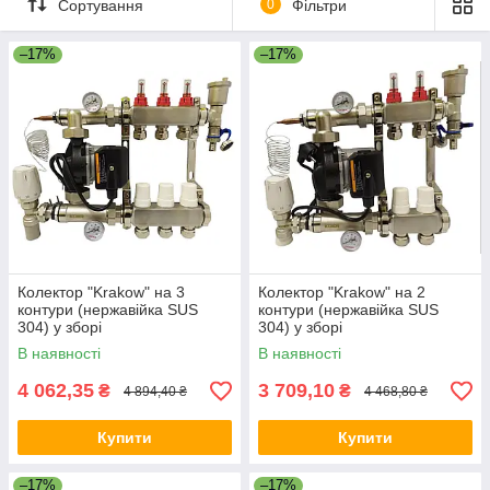
Сортування
0
Фільтри
–17%
–17%
Колектор "Krakow" на 3
Колектор "Krakow" на 2
контури (нержавійка SUS
контури (нержавійка SUS
304) у зборі
304) у зборі
В наявності
В наявності
4 062,35
3 709,10
₴
₴
4 894,40 ₴
4 468,80 ₴
Купити
Купити
–17%
–17%