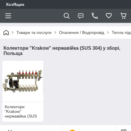
ХозЯщик
Товари та послуги
Опалення / Водопровід
Тепла під
Колектори "Krakow" нержавійка (SUS 304) у зборі,
Польща
Колектори
"Krakow"
нержавійка (SUS
304) у зборі
(комплект),
Польща