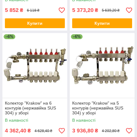
5 852
5 373,20
₴
₴
6 118 ₴
5 639,20 ₴
Купити
Купити
–6%
–6%
Колектор "Krakow" на 6
Колектор "Krakow" на 5
контурів (нержавійка SUS
контурів (нержавійка SUS
304) у зборі
304) у зборі
В наявності
В наявності
4 362,40
3 936,80
₴
₴
4 628,40 ₴
4 202,80 ₴