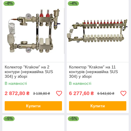
–8%
–4%
Колектор "Krakow" на 2
Колектор "Krakow" на 11
контури (нержавійка SUS
контурів (нержавійка SUS
304) у зборі
304) у зборі
В наявності
В наявності
2 872,80
6 277,60
₴
₴
3 138,80 ₴
6 543,60 ₴
Купити
Купити
–5%
–5%