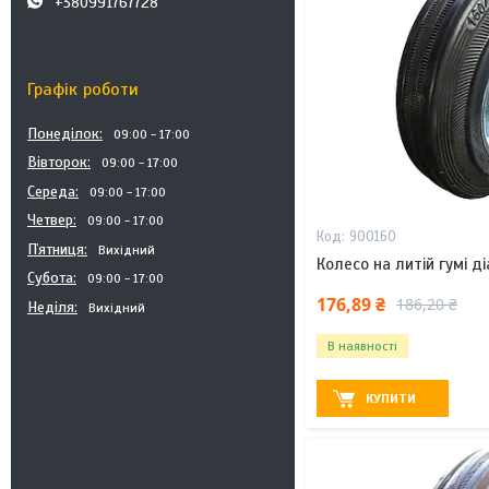
+380991767728
Графік роботи
Понеділок
09:00
17:00
Вівторок
09:00
17:00
Середа
09:00
17:00
Четвер
09:00
17:00
900160
Пʼятниця
Вихідний
Колесо на литій гумі д
Субота
09:00
17:00
176,89 ₴
186,20 ₴
Неділя
Вихідний
В наявності
КУПИТИ