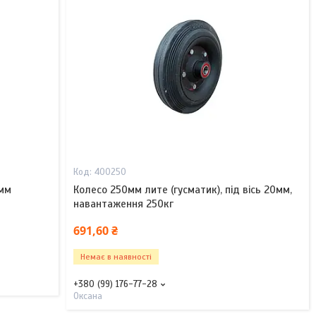
400250
 мм
Колесо 250мм лите (гусматик), під вісь 20мм,
навантаження 250кг
691,60 ₴
Немає в наявності
+380 (99) 176-77-28
Оксана