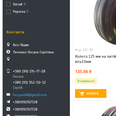
Китай
9
Україна
3
Контакти
Хоз-Ящик
125-10
Печонко Оксана Сергіївна
Колесо 125 мм на литій 
Олени Стасової, 18, Харків,
вісь10мм
Україна
135,66 ₴
+380 (99) 176-77-28
Оксана
В наявності
+380 (93) 352-50-12
Сергій
КУПИТИ
hozyashik@gmail.com
+380991767728
+380991767728