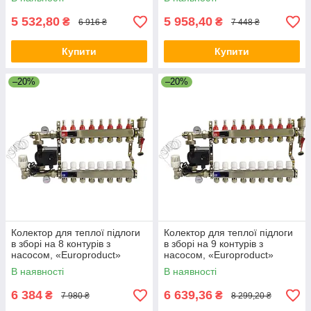
5 532,80
5 958,40
₴
₴
6 916 ₴
7 448 ₴
Купити
Купити
–20%
–20%
Колектор для теплої підлоги
Колектор для теплої підлоги
в зборі на 8 контурів з
в зборі на 9 контурів з
насосом, «Europroduct»
насосом, «Europroduct»
НЕРЖАВІЙКА
НЕРЖАВІЙКА
В наявності
В наявності
6 384
6 639,36
₴
₴
7 980 ₴
8 299,20 ₴