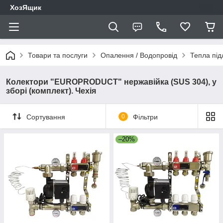
ХозЯщик
Товари та послуги
Опалення / Водопровід
Тепла під
Колектори "EUROPRODUCT" нержавійка (SUS 304), у
зборі (комплект). Чехія
Сортування
0
Фільтри
–20%