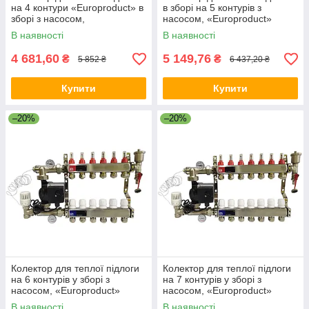
на 4 контури «Europroduct» в
в зборі на 5 контурів з
зборі з насосом,
насосом, «Europroduct»
НЕРЖАВІЙКА
НЕРЖАВІЙКА
В наявності
В наявності
4 681,60
5 149,76
₴
₴
5 852 ₴
6 437,20 ₴
Купити
Купити
–20%
–20%
Колектор для теплої підлоги
Колектор для теплої підлоги
на 6 контурів у зборі з
на 7 контурів у зборі з
насосом, «Europroduct»
насосом, «Europroduct»
НЕРЖАВІЙКА
НЕРЖАВІЙКА
В наявності
В наявності