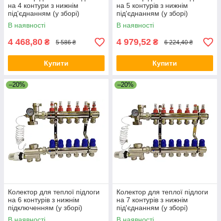
на 4 контури з нижнім
на 5 контурів з нижнім
під'єднанням (у зборі)
під'єднанням (у зборі)
"KOER" латунний.
"KOER" латунний.
В наявності
В наявності
4 468,80
4 979,52
₴
₴
5 586 ₴
6 224,40 ₴
Купити
Купити
–20%
–20%
Колектор для теплої підлоги
Колектор для теплої підлоги
на 6 контурів з нижнім
на 7 контурів з нижнім
підключенням (у зборі)
під'єднанням (у зборі)
"KOER" латунний
"KOER" латунний.
В наявності
В наявності