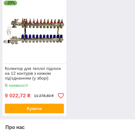
–20%
Колектор для теплої підлоги
на 12 контурів з нижнім
під'єднанням (у зборі)
"KOER" латунний.
В наявності
9 022,72
₴
11 278,40 ₴
Купити
Про нас