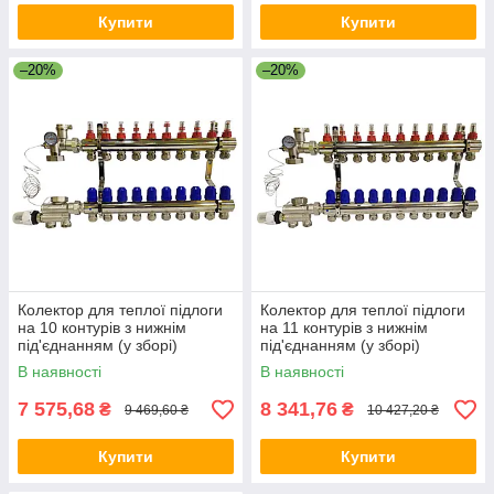
Купити
Купити
–20%
–20%
Колектор для теплої підлоги
Колектор для теплої підлоги
на 10 контурів з нижнім
на 11 контурів з нижнім
під'єднанням (у зборі)
під'єднанням (у зборі)
"KOER" латунний.
"KOER" латунний.
В наявності
В наявності
7 575,68
8 341,76
₴
₴
9 469,60 ₴
10 427,20 ₴
Купити
Купити