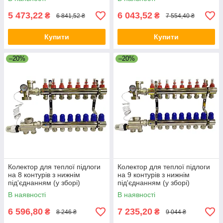
5 473,22
6 043,52
₴
₴
6 841,52 ₴
7 554,40 ₴
Купити
Купити
–20%
–20%
Колектор для теплої підлоги
Колектор для теплої підлоги
на 8 контурів з нижнім
на 9 контурів з нижнім
під'єднанням (у зборі)
під'єднанням (у зборі)
"KOER" латунний.
"KOER" латунний.
В наявності
В наявності
6 596,80
7 235,20
₴
₴
8 246 ₴
9 044 ₴