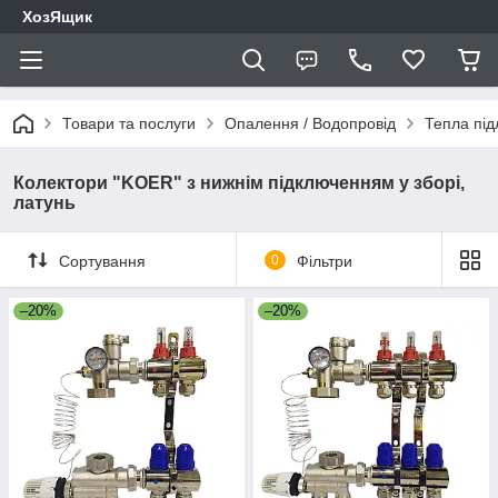
ХозЯщик
Товари та послуги
Опалення / Водопровід
Тепла під
Колектори "KOER" з нижнім підключенням у зборі,
латунь
Сортування
0
Фільтри
–20%
–20%